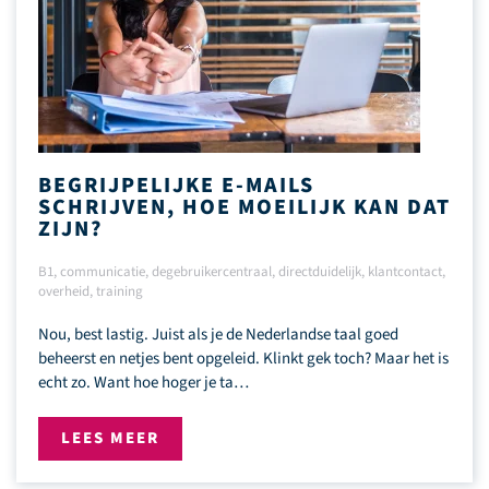
BEGRIJPELIJKE E-MAILS
SCHRIJVEN, HOE MOEILIJK KAN DAT
ZIJN?
B1
,
communicatie
,
degebruikercentraal
,
directduidelijk
,
klantcontact
,
overheid
,
training
Nou, best lastig. Juist als je de Nederlandse taal goed
beheerst en netjes bent opgeleid. Klinkt gek toch? Maar het is
echt zo. Want hoe hoger je ta…
LEES MEER