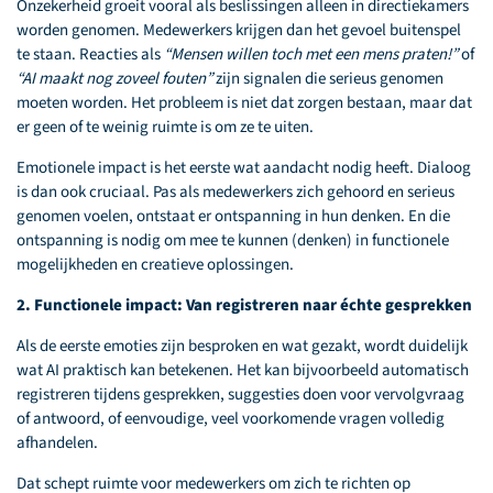
Onzekerheid groeit vooral als beslissingen alleen in directiekamers
worden genomen. Medewerkers krijgen dan het gevoel buitenspel
te staan. Reacties als
“Mensen willen toch met een mens praten!”
of
“AI maakt nog zoveel fouten”
zijn signalen die serieus genomen
moeten worden. Het probleem is niet dat zorgen bestaan, maar dat
er geen of te weinig ruimte is om ze te uiten.
Emotionele impact is het eerste wat aandacht nodig heeft. Dialoog
is dan ook cruciaal. Pas als medewerkers zich gehoord en serieus
genomen voelen, ontstaat er ontspanning in hun denken. En die
ontspanning is nodig om mee te kunnen (denken) in functionele
mogelijkheden en creatieve oplossingen.
2. Functionele impact: Van registreren naar échte gesprekken
Als de eerste emoties zijn besproken en wat gezakt, wordt duidelijk
wat AI praktisch kan betekenen. Het kan bijvoorbeeld automatisch
registreren tijdens gesprekken, suggesties doen voor vervolgvraag
of antwoord, of eenvoudige, veel voorkomende vragen volledig
afhandelen.
Dat schept ruimte voor medewerkers om zich te richten op