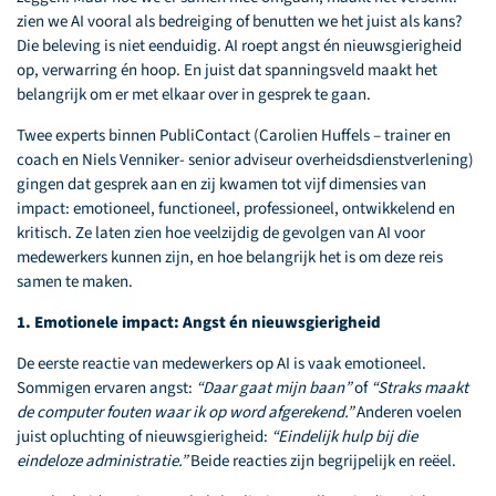
zien we AI vooral als bedreiging of benutten we het juist als kans?
Die beleving is niet eenduidig. AI roept angst én nieuwsgierigheid
op, verwarring én hoop. En juist dat spanningsveld maakt het
belangrijk om er met elkaar over in gesprek te gaan.
Twee experts binnen PubliContact (Carolien Huffels – trainer en
coach en Niels Venniker- senior adviseur overheidsdienstverlening)
gingen dat gesprek aan en zij kwamen tot vijf dimensies van
impact: emotioneel, functioneel, professioneel, ontwikkelend en
kritisch. Ze laten zien hoe veelzijdig de gevolgen van AI voor
medewerkers kunnen zijn, en hoe belangrijk het is om deze reis
samen te maken.
1. Emotionele impact: Angst én nieuwsgierigheid
De eerste reactie van medewerkers op AI is vaak emotioneel.
Sommigen ervaren angst:
“Daar gaat mijn baan”
of
“Straks maakt
de computer fouten waar ik op word afgerekend.”
Anderen voelen
juist opluchting of nieuwsgierigheid:
“Eindelijk hulp bij die
eindeloze administratie.”
Beide reacties zijn begrijpelijk en reëel.