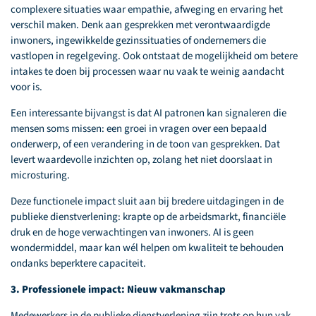
complexere situaties waar empathie, afweging en ervaring het
verschil maken. Denk aan gesprekken met verontwaardigde
inwoners, ingewikkelde gezinssituaties of ondernemers die
vastlopen in regelgeving. Ook ontstaat de mogelijkheid om betere
intakes te doen bij processen waar nu vaak te weinig aandacht
voor is.
Een interessante bijvangst is dat AI patronen kan signaleren die
mensen soms missen: een groei in vragen over een bepaald
onderwerp, of een verandering in de toon van gesprekken. Dat
levert waardevolle inzichten op, zolang het niet doorslaat in
microsturing.
Deze functionele impact sluit aan bij bredere uitdagingen in de
publieke dienstverlening: krapte op de arbeidsmarkt, financiële
druk en de hoge verwachtingen van inwoners. AI is geen
wondermiddel, maar kan wél helpen om kwaliteit te behouden
ondanks beperktere capaciteit.
3. Professionele impact: Nieuw vakmanschap
Medewerkers in de publieke dienstverlening zijn trots op hun vak.