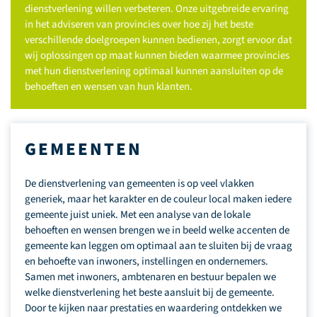
dienstverlening willen verbeteren. Onze uitgebreide ervaring
in het adviseren van provincies over hoe zij het beste
verschillende doelgroepen kunnen bedienen, zorgt ervoor dat
wij oplossingen op maat kunnen bieden waarmee provincies
met hun dienstverlening optimaal kunnen aansluiten op de
behoeften en wensen van hun klanten.
GEMEENTEN
De dienstverlening van gemeenten is op veel vlakken
generiek, maar het karakter en de couleur local maken iedere
gemeente juist uniek. Met een analyse van de lokale
behoeften en wensen brengen we in beeld welke accenten de
gemeente kan leggen om optimaal aan te sluiten bij de vraag
en behoefte van inwoners, instellingen en ondernemers.
Samen met inwoners, ambtenaren en bestuur bepalen we
welke dienstverlening het beste aansluit bij de gemeente.
Door te kijken naar prestaties en waardering ontdekken we