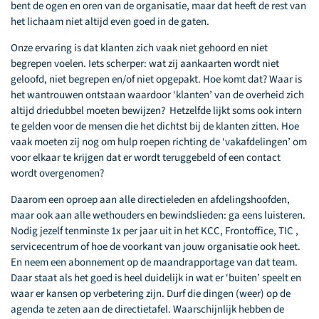
bent de ogen en oren van de organisatie, maar dat heeft de rest van
het lichaam niet altijd even goed in de gaten.
Onze ervaring is dat klanten zich vaak niet gehoord en niet
begrepen voelen. Iets scherper: wat zij aankaarten wordt niet
geloofd, niet begrepen en/of niet opgepakt. Hoe komt dat? Waar is
het wantrouwen ontstaan waardoor ‘klanten’ van de overheid zich
altijd driedubbel moeten bewijzen? Hetzelfde lijkt soms ook intern
te gelden voor de mensen die het dichtst bij de klanten zitten. Hoe
vaak moeten zij nog om hulp roepen richting de ‘vakafdelingen’ om
voor elkaar te krijgen dat er wordt teruggebeld of een contact
wordt overgenomen?
Daarom een oproep aan alle directieleden en afdelingshoofden,
maar ook aan alle wethouders en bewindslieden: ga eens luisteren.
Nodig jezelf tenminste 1x per jaar uit in het KCC, Frontoffice, TIC ,
servicecentrum of hoe de voorkant van jouw organisatie ook heet.
En neem een abonnement op de maandrapportage van dat team.
Daar staat als het goed is heel duidelijk in wat er ‘buiten’ speelt en
waar er kansen op verbetering zijn. Durf die dingen (weer) op de
agenda te zeten aan de directietafel. Waarschijnlijk hebben de